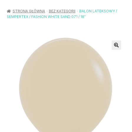
Rozwiń
Balony / Akcesoria
menu
STRONA GŁÓWNA
BEZ KATEGORII
BALON LATEKSOWY /
potom
SEMPERTEX / FASHION WHITE SAND 071 / 18″
Rozwiń
Urodziny / Imprezy
menu
potom
Rozwiń
Dekoracje / Nakrycia
menu
potom
Rozwiń
Stroje / Dodatki
menu
potom
Akcesoria Party
Moje konto
Koszyk