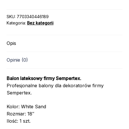
LATEKSOWY
/
SEMPERTEX
SKU:
7703340446189
Kategoria:
Bez kategorii
/
FASHION
WHITE
Opis
SAND
071
/
Opinie (0)
18"
Balon lateksowy firmy Sempertex.
Profesjonalne balony dla dekoratorów firmy
Sempertex.
Kolor: White Sand
Rozmiar: 18″
Ilość: 1 szt.