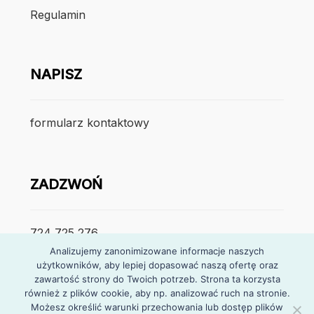
Regulamin
NAPISZ
formularz kontaktowy
ZADZWOŃ
724 725 276
Analizujemy zanonimizowane informacje naszych
poniedzialek – piątek
użytkowników, aby lepiej dopasować naszą ofertę oraz
zawartość strony do Twoich potrzeb. Strona ta korzysta
7:30 – 15:30
również z plików cookie, aby np. analizować ruch na stronie.
Możesz określić warunki przechowania lub dostęp plików