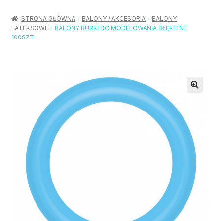
Rozwiń
Balony / Akcesoria
menu
STRONA GŁÓWNA
BALONY / AKCESORIA
BALONY
potom
LATEKSOWE
BALONY RURKI DO MODELOWANIA BŁĘKITNE
Rozwiń
Urodziny / Imprezy
100SZT.
menu
potom
Rozwiń
Dekoracje / Nakrycia
menu
potom
Rozwiń
Stroje / Dodatki
menu
potom
Akcesoria Party
Moje konto
Koszyk