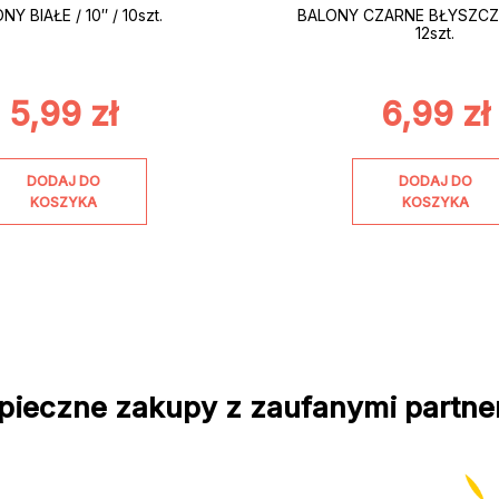
NY BIAŁE / 10″ / 10szt.
BALONY CZARNE BŁYSZCZĄC
12szt.
5,99
zł
6,99
zł
DODAJ DO
DODAJ DO
KOSZYKA
KOSZYKA
pieczne zakupy z zaufanymi partne