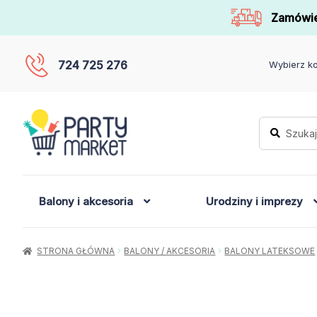
Zamówie
724 725 276
Wybierz ko
Szukaj:
Szukaj
Balony i akcesoria
Urodziny i imprezy
STRONA GŁÓWNA
BALONY / AKCESORIA
BALONY LATEKSOWE