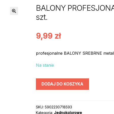
BALONY PROFESJONALNE
szt.
9,99
zł
profesjonalne BALONY SREBRNE metalik 
Na stanie
ilość
DODAJ DO KOSZYKA
BALONY
PROFESJONALNE
/
kolor:
SKU:
5902230718593
Kategoria:
Jednokolorowe
SREBRNY/