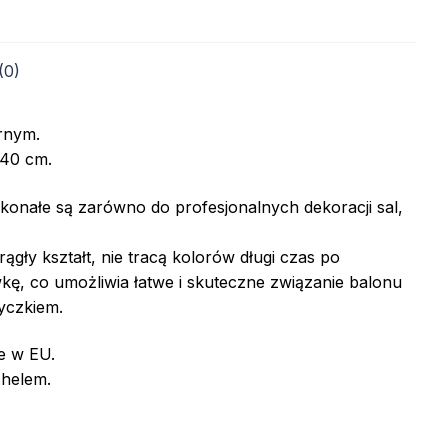
(0)
rnym.
 40 cm.
onałe są zarówno do profesjonalnych dekoracji sal,
gły kształt, nie tracą kolorów długi czas po
ę, co umożliwia łatwe i skuteczne związanie balonu
yczkiem.
e w EU.
helem.