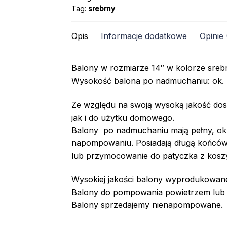
Tag:
srebrny
14"
/
Opis
Informacje dodatkowe
Opinie 
10
szt.
Balony w rozmiarze 14″ w kolorze sreb
Wysokość balona po nadmuchaniu: ok.
Ze względu na swoją wysoką jakość dosk
jak i do użytku domowego.
Balony po nadmuchaniu mają pełny, okrą
napompowaniu. Posiadają długą końcówk
lub przymocowanie do patyczka z kosz
Wysokiej jakości balony wyprodukowan
Balony do pompowania powietrzem lub 
Balony sprzedajemy nienapompowane.