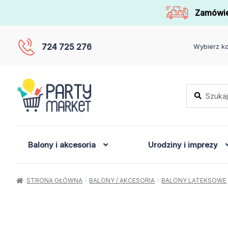
Zamówie
724 725 276
Wybierz ko
Szukaj:
Szukaj
Balony i akcesoria
Urodziny i imprezy
STRONA GŁÓWNA
BALONY / AKCESORIA
BALONY LATEKSOWE