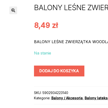
BALONY LEŚNE ZWIER
8,49
zł
BALONY LEŚNE ZWIERZĄTKA WOODLA
Na stanie
ilość
DODAJ DO KOSZYKA
BALONY
LEŚNE
ZWIERZĄTKA
DIY
SKU:
5902934223140
Kategorie:
Balony / Akcesoria
,
Balony latek
5szt