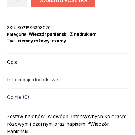
DODAJ DO KOSZYKA
BALONY
CZARNE
RÓŻOWE
"WIECZÓR
SKU:
8021886308020
Kategorie:
Wieczór panieński
,
Z nadrukiem
PANIEŃSKI"
Tagi:
ciemny różowy
,
czarny
/
5
szt.
Opis
Informacje dodatkowe
Opinie (0)
Zestaw balonów w dwóch, intensywnych kolorach:
rózowym i czarnym oraz napisem: “Wieczór
Panieński”.