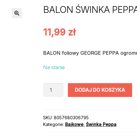
BALON ŚWINKA PEPPA 
11,99
zł
BALON foliowy GEORGE PEPPA ogromn
Na stanie
ilość
DODAJ DO KOSZYKA
BALON
ŚWINKA
PEPPA
GEORGE
SKU:
8057680306795
Kategorie:
Bajkowe
,
Świnka Peppa
/
36