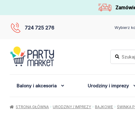
Zamówie
724 725 276
Wybierz ko
Szukaj:
Szukaj
Balony i akcesoria
Urodziny i imprezy
STRONA GŁÓWNA
URODZINY / IMPREZY
BAJKOWE
ŚWINKA P