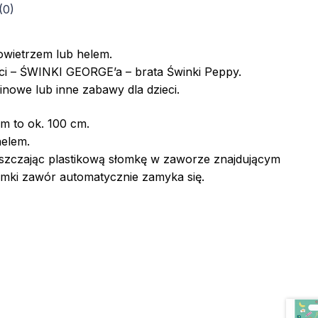
(0)
owietrzem lub helem.
aci – ŚWINKI GEORGE’a – brata Świnki Peppy.
inowe lub inne zabawy dla dzieci.
 to ok. 100 cm.
elem.
szczając plastikową słomkę w zaworze znajdującym
łomki zawór automatycznie zamyka się.