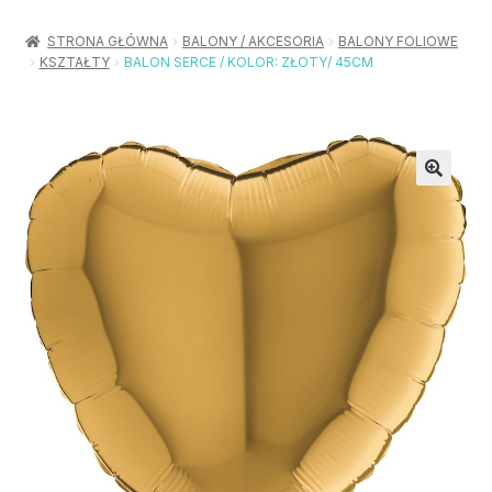
Rozwiń
Balony / Akcesoria
menu
STRONA GŁÓWNA
BALONY / AKCESORIA
BALONY FOLIOWE
potom
KSZTAŁTY
BALON SERCE / KOLOR: ZŁOTY/ 45CM
Rozwiń
Urodziny / Imprezy
menu
potom
Rozwiń
Dekoracje / Nakrycia
menu
potom
Rozwiń
Stroje / Dodatki
menu
potom
Akcesoria Party
Moje konto
Koszyk