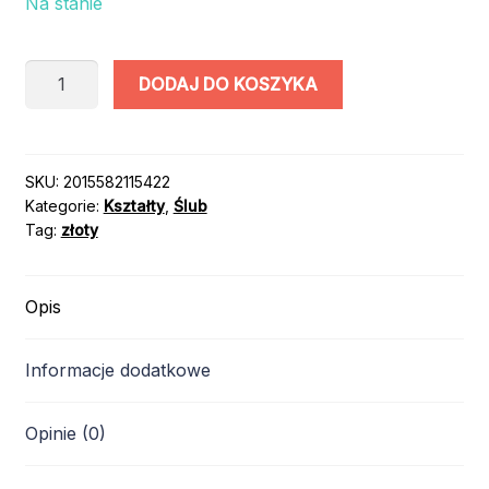
Na stanie
ilość
DODAJ DO KOSZYKA
BALON
SERCE
/
kolor:
SKU:
2015582115422
Kategorie:
Kształty
,
Ślub
ZŁOTY/
Tag:
złoty
45cm
Opis
Informacje dodatkowe
Opinie (0)