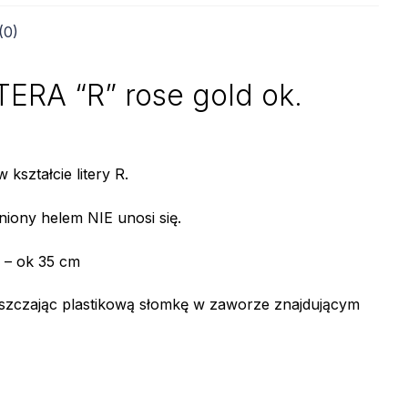
(0)
RA “R” rose gold ok.
kształcie litery R.
niony helem NIE unosi się.
– ok 35 cm
szczając plastikową słomkę w zaworze znajdującym