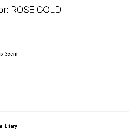
olor: ROSE GOLD
is 35cm
we
,
Litery