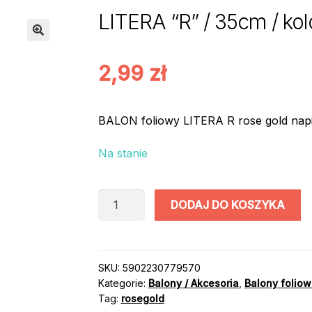
LITERA “R” / 35cm / k
2,99
zł
BALON foliowy LITERA R rose gold nap
Na stanie
ilość
DODAJ DO KOSZYKA
LITERA
"R"
/
35cm
SKU:
5902230779570
Kategorie:
Balony / Akcesoria
,
Balony folio
/
Tag:
rosegold
kolor: