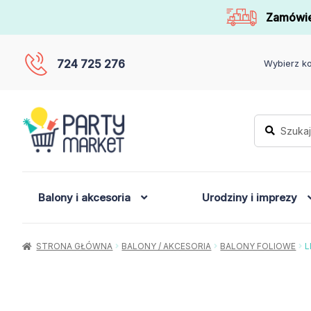
Zamówie
724 725 276
Wybierz ko
Szukaj:
Szukaj
Balony i akcesoria
Urodziny i imprezy
STRONA GŁÓWNA
BALONY / AKCESORIA
BALONY FOLIOWE
L