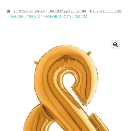
Rozwiń
Balony / Akcesoria
menu
STRONA GŁÓWNA
BALONY / AKCESORIA
BALONY FOLIOWE
potom
BALON LITERA “&” / KOLOR: ZŁOTY / 100 CM
Rozwiń
Urodziny / Imprezy
menu
potom
Rozwiń
Dekoracje / Nakrycia
menu
potom
Rozwiń
Stroje / Dodatki
menu
potom
Akcesoria Party
Moje konto
Koszyk