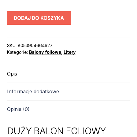
ilość
DODAJ DO KOSZYKA
BALON
LITERA
"&"
/
SKU:
8053904664627
Kategorie:
Balony foliowe
,
Litery
kolor:
ZŁOTY
/
Opis
100
cm
Informacje dodatkowe
Opinie (0)
DUŻY BALON FOLIOWY