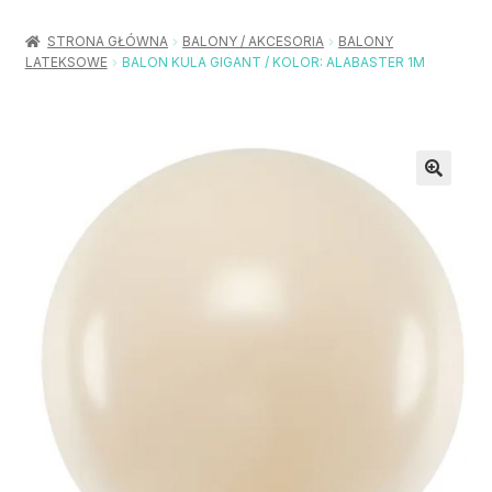
Rozwiń
Balony / Akcesoria
menu
STRONA GŁÓWNA
BALONY / AKCESORIA
BALONY
potom
LATEKSOWE
BALON KULA GIGANT / KOLOR: ALABASTER 1M
Rozwiń
Urodziny / Imprezy
menu
potom
Rozwiń
Dekoracje / Nakrycia
menu
potom
Rozwiń
Stroje / Dodatki
menu
potom
Akcesoria Party
Moje konto
Koszyk