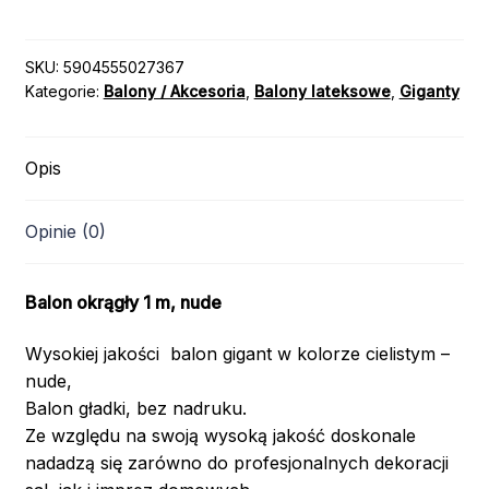
KULA
GIGANT
/
SKU:
5904555027367
Kategorie:
Balony / Akcesoria
,
Balony lateksowe
,
Giganty
kolor:
ALABASTER
1m
Opis
Opinie (0)
Balon okrągły 1 m, nude
Wysokiej jakości balon gigant w kolorze cielistym –
nude,
Balon gładki, bez nadruku.
Ze względu na swoją wysoką jakość doskonale
nadadzą się zarówno do profesjonalnych dekoracji