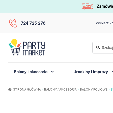
Zamówie
724 725 276
Wybierz ko
Szukaj:
Szukaj
Balony i akcesoria
Urodziny i imprezy
STRONA GŁÓWNA
BALONY / AKCESORIA
BALONY FOLIOWE
B