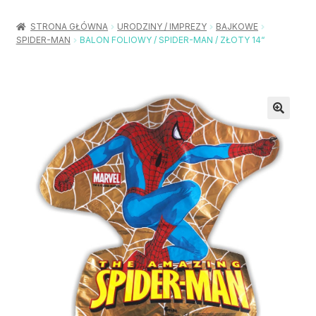
Rozwiń
Balony / Akcesoria
menu
STRONA GŁÓWNA
URODZINY / IMPREZY
BAJKOWE
potom
SPIDER-MAN
BALON FOLIOWY / SPIDER-MAN / ZŁOTY 14“
Rozwiń
Urodziny / Imprezy
menu
potom
Rozwiń
Dekoracje / Nakrycia
menu
potom
Rozwiń
Stroje / Dodatki
menu
potom
Akcesoria Party
Moje konto
Koszyk