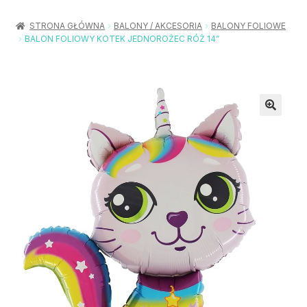
Rozwiń
Balony / Akcesoria
menu
STRONA GŁÓWNA
BALONY / AKCESORIA
BALONY FOLIOWE
potom
BALON FOLIOWY KOTEK JEDNOROŻEC RÓŻ 14”
Rozwiń
Urodziny / Imprezy
menu
potom
Rozwiń
Dekoracje / Nakrycia
menu
potom
Rozwiń
Stroje / Dodatki
menu
potom
Akcesoria Party
Moje konto
Koszyk