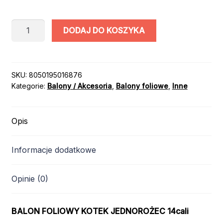
ilość
DODAJ DO KOSZYKA
BALON
FOLIOWY
KOTEK
JEDNOROŻEC
SKU:
8050195016876
Kategorie:
Balony / Akcesoria
,
Balony foliowe
,
Inne
RÓŻ
14”
Opis
Informacje dodatkowe
Opinie (0)
BALON FOLIOWY KOTEK JEDNOROŻEC 14cali