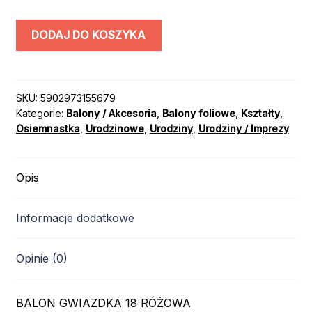
ilość
DODAJ DO KOSZYKA
BALON
FOLIOWY
GWIAZDKA
RÓŻOWA
SKU:
5902973155679
Kategorie:
Balony / Akcesoria
,
Balony foliowe
,
Kształty
,
18
Osiemnastka
,
Urodzinowe
,
Urodziny
,
Urodziny / Imprezy
44cm
Opis
Informacje dodatkowe
Opinie (0)
BALON GWIAZDKA 18 RÓŻOWA