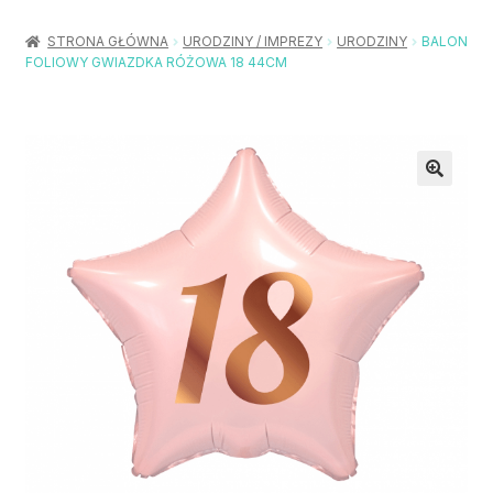
Rozwiń
Balony / Akcesoria
menu
STRONA GŁÓWNA
URODZINY / IMPREZY
URODZINY
BALON
potom
FOLIOWY GWIAZDKA RÓŻOWA 18 44CM
Rozwiń
Urodziny / Imprezy
menu
potom
Rozwiń
Dekoracje / Nakrycia
menu
potom
Rozwiń
Stroje / Dodatki
menu
potom
Akcesoria Party
Moje konto
Koszyk