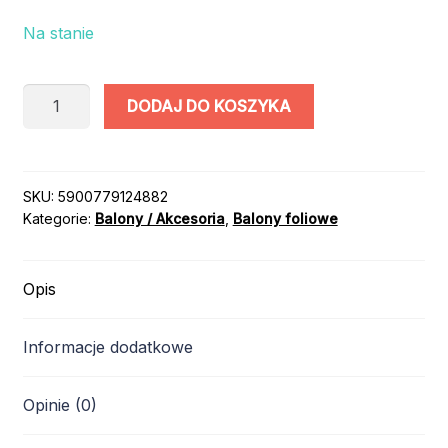
Na stanie
ilość
DODAJ DO KOSZYKA
BALON
BABY
SHOWER
BOBAS
SKU:
5900779124882
Kategorie:
Balony / Akcesoria
,
Balony foliowe
CHŁOPIEC
45cm
Opis
Informacje dodatkowe
Opinie (0)