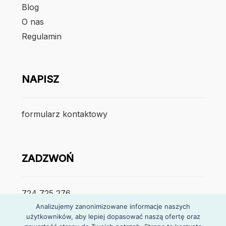
Blog
O nas
Regulamin
NAPISZ
formularz kontaktowy
ZADZWOŃ
724 725 276
Analizujemy zanonimizowane informacje naszych
użytkowników, aby lepiej dopasować naszą ofertę oraz
poniedzialek – piątek