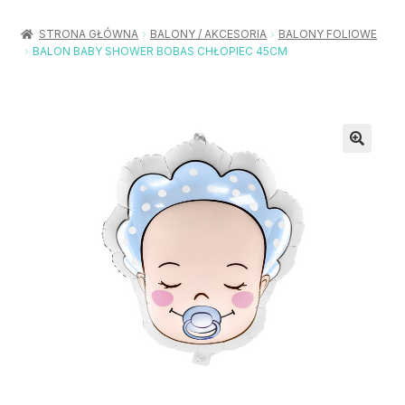
Rozwiń
Balony / Akcesoria
menu
STRONA GŁÓWNA
BALONY / AKCESORIA
BALONY FOLIOWE
potom
BALON BABY SHOWER BOBAS CHŁOPIEC 45CM
Rozwiń
Urodziny / Imprezy
menu
potom
Rozwiń
Dekoracje / Nakrycia
menu
potom
Rozwiń
Stroje / Dodatki
menu
potom
Akcesoria Party
Moje konto
Koszyk