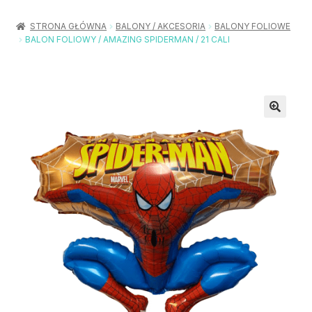
Rozwiń
Balony / Akcesoria
menu
STRONA GŁÓWNA
BALONY / AKCESORIA
BALONY FOLIOWE
potom
BALON FOLIOWY / AMAZING SPIDERMAN / 21 CALI
Rozwiń
Urodziny / Imprezy
menu
potom
Rozwiń
Dekoracje / Nakrycia
menu
potom
Rozwiń
Stroje / Dodatki
menu
potom
Akcesoria Party
Moje konto
Koszyk