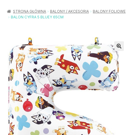
Rozwiń
Balony / Akcesoria
menu
STRONA GŁÓWNA
BALONY / AKCESORIA
BALONY FOLIOWE
potom
BALON CYFRA 5 BLUEY 65CM
Rozwiń
Urodziny / Imprezy
menu
potom
Rozwiń
Dekoracje / Nakrycia
menu
potom
Rozwiń
Stroje / Dodatki
menu
potom
Akcesoria Party
Moje konto
Koszyk