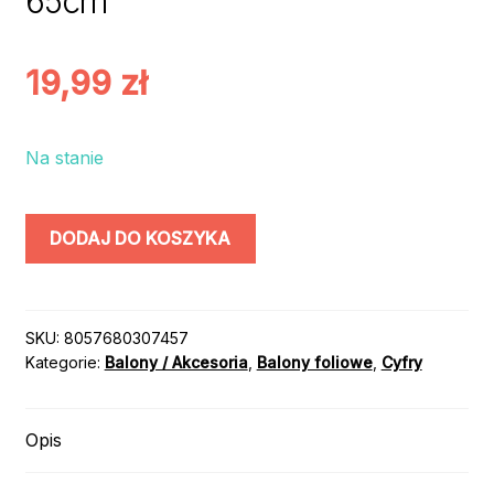
65cm
19,99
zł
Na stanie
ilość
DODAJ DO KOSZYKA
BALON
CYFRA
5
BLUEY
SKU:
8057680307457
Kategorie:
Balony / Akcesoria
,
Balony foliowe
,
Cyfry
65cm
Opis