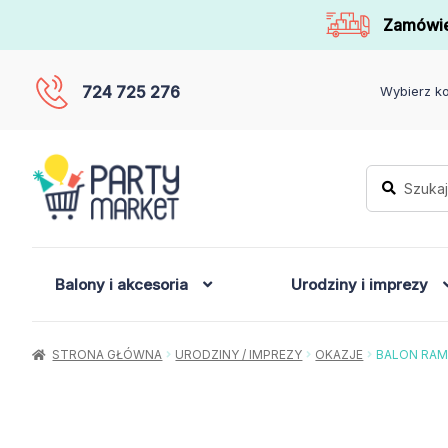
Zamówie
724 725 276
Wybierz ko
Szukaj:
Szukaj
Balony i akcesoria
Urodziny i imprezy
STRONA GŁÓWNA
URODZINY / IMPREZY
OKAZJE
BALON RAM