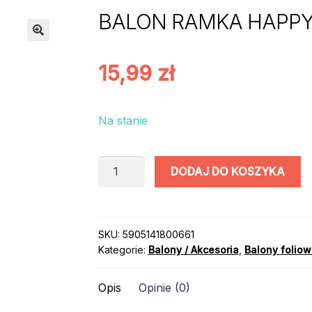
BALON RAMKA HAPPY
15,99
zł
Na stanie
ilość
DODAJ DO KOSZYKA
BALON
RAMKA
HAPPY
NEW
SKU:
5905141800661
Kategorie:
Balony / Akcesoria
,
Balony folio
YEAR
Opis
Opinie (0)