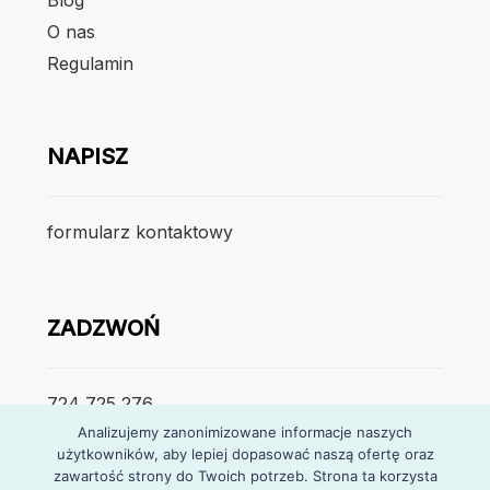
O nas
Regulamin
NAPISZ
formularz kontaktowy
ZADZWOŃ
724 725 276
Analizujemy zanonimizowane informacje naszych
użytkowników, aby lepiej dopasować naszą ofertę oraz
poniedzialek – piątek
zawartość strony do Twoich potrzeb. Strona ta korzysta
7:30 – 15:30