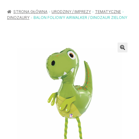
Rozwiń
Balony / Akcesoria
menu
STRONA GŁÓWNA
URODZINY / IMPREZY
TEMATYCZNE
potom
DINOZAURY
BALON FOLIOWY AIRWALKER / DINOZAUR ZIELONY
Rozwiń
Urodziny / Imprezy
menu
potom
Rozwiń
Dekoracje / Nakrycia
menu
potom
Rozwiń
Stroje / Dodatki
menu
potom
Akcesoria Party
Moje konto
Koszyk