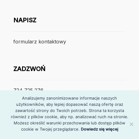
NAPISZ
formularz kontaktowy
ZADZWOŃ
724 725 276
Analizujemy zanonimizowane informacje naszych
użytkowników, aby lepiej dopasować naszą ofertę oraz
poniedzialek – piątek
zawartość strony do Twoich potrzeb. Strona ta korzysta
7:30 – 15:30
również z plików cookie, aby np. analizować ruch na stronie.
Możesz określić warunki przechowania lub dostęp plików
cookie w Twojej przeglądarce.
Dowiedz się więcej