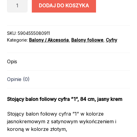
ilość
DODAJ DO KOSZYKA
BALON
CYFRA
1
STOJĄCA
SKU:
5904555080911
Kategorie:
Balony / Akcesoria
,
Balony foliowe
,
Cyfry
KORONA
84cm
KREM
Opis
Opinie (0)
Stojący balon foliowy cyfra ”1”, 84 cm, jasny krem
Stojący balon foliowy cyfra ”1” w kolorze
jasnokremowym z satynowym wykończeniem i
koroną w kolorze złotym,