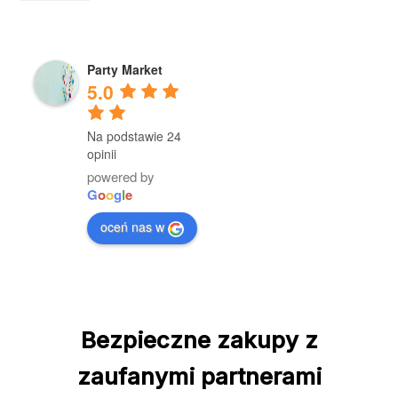
min
mak
Party Market
5.0
Na podstawie 24
opinii
powered by
G
o
o
g
l
e
oceń nas w
Bezpieczne zakupy z
zaufanymi partnerami