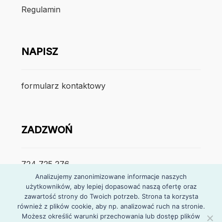
Regulamin
NAPISZ
formularz kontaktowy
ZADZWOŃ
724 725 276
Analizujemy zanonimizowane informacje naszych
użytkowników, aby lepiej dopasować naszą ofertę oraz
poniedzialek – piątek
zawartość strony do Twoich potrzeb. Strona ta korzysta
7:30 – 15:30
również z plików cookie, aby np. analizować ruch na stronie.
Możesz określić warunki przechowania lub dostęp plików