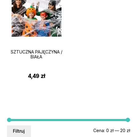
SZTUCZNA PAJĘCZYNA /
BIAŁA
4,49
zł
Ce
Ce
Cena:
0 zł
—
20 zł
Filtruj