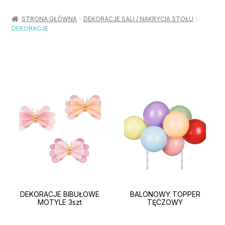
Rozwiń
Balony / Akcesoria
menu
STRONA GŁÓWNA
DEKORACJE SALI / NAKRYCIA STOŁU
potom
DEKORACJE
Rozwiń
Urodziny / Imprezy
menu
potom
Rozwiń
Dekoracje / Nakrycia
menu
potom
Rozwiń
Stroje / Dodatki
menu
potom
Akcesoria Party
Moje konto
Koszyk
DEKORACJE BIBUŁOWE
BALONOWY TOPPER
MOTYLE 3szt
TĘCZOWY