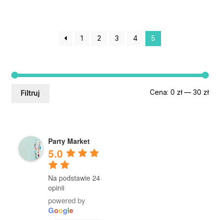
1
2
3
4
5
Ce
Ce
Cena:
0 zł
—
30 zł
Filtruj
min
mak
Party Market
5.0
Na podstawie 24
opinii
powered by
G
o
o
g
l
e